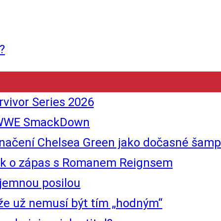
?
vivor Series 2026
tí WWE SmackDown
ní Chelsea Green jako dočasné šampion
ouk o zápas s Romanem Reignsem
ajemnou posilou
že už nemusí být tím „hodným“