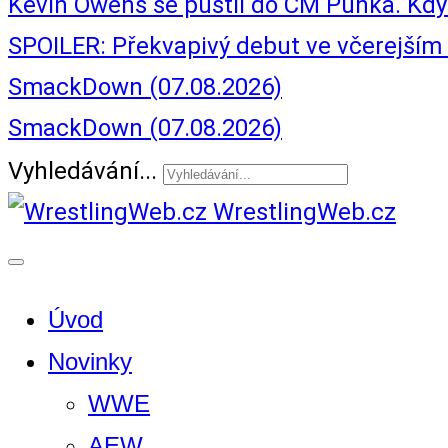
Kevin Owens se pustil do CM Punka. Kdy z
SPOILER: Překvapivý debut ve včerejš
SmackDown (07.08.2026)
SmackDown (07.08.2026)
Vyhledávání...
WrestlingWeb.cz
Úvod
Novinky
WWE
AEW