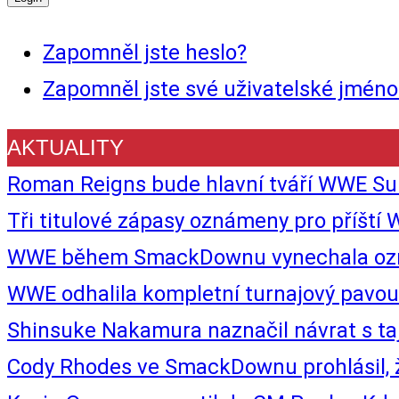
Zapomněl jste heslo?
Zapomněl jste své uživatelské jméno
AKTUALITY
Roman Reigns bude hlavní tváří WWE Sur
Tři titulové zápasy oznámeny pro příš
WWE během SmackDownu vynechala označe
WWE odhalila kompletní turnajový pav
Shinsuke Nakamura naznačil návrat s t
Cody Rhodes ve SmackDownu prohlásil, 