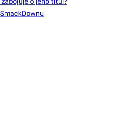
abojuje o jeho titul?
ím SmackDownu