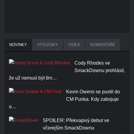
NOVINKY
VÝSLEDKY
VIDEA
KOMENTÁŘE
Cody Rhodes ve
SmackDownu prohlásil,
že už nemusí být tím…
Kevin Owens se pustil do
CM Punka. Kdy zabojuje
o…
SPOILER: Překvapivý debut ve
včerejším SmackDownu