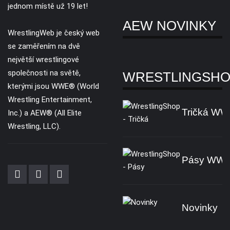
jednom místě už 19 let!
AEW NOVINKY
WrestlingWeb je český web
se zaměřením na dvě
největší wrestlingové
společnosti na světě,
WRESTLINGSH
kterými jsou WWE® (World
Wrestling Entertainment,
Tričká W
Inc.) a AEW® (All Elite
Wrestling, LLC).
Pásy WW
Novinky