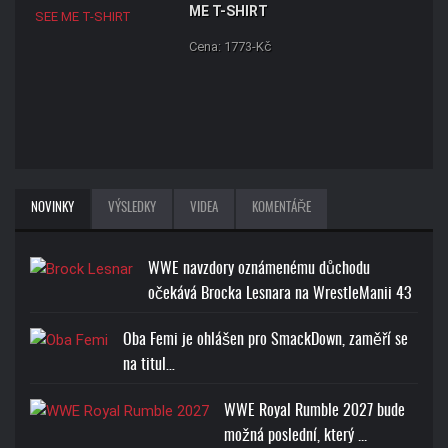
ME T-SHIRT
Cena: 1773-Kč
NOVINKY
VÝSLEDKY
VIDEA
KOMENTÁŘE
WWE navzdory oznámenému důchodu
očekává Brocka Lesnara na WrestleManii 43
Oba Femi je ohlášen pro SmackDown, zaměří se
na titul…
WWE Royal Rumble 2027 bude
možná poslední, který ...