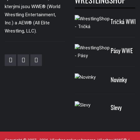
WRESTLINGSHOP
kterými jsou WWE® (World
Wrestling Entertainment,
Tričká WWE
Inc.) a AEW® (All Elite
Wrestling, LLC).
Pásy WWE
Novinky
Slevy