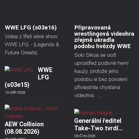
WWE LFG (s03e16)
Připravovaná
wrestlingová videohra
Videa z třetí série show
zřejmě ukradla
WWE LFG - (Legends &
podobu hvězdy WWE
Future Greats)
Solo Sikoa se ocitl
uprostřed podivné herní
WWE
kauzy, protože jeho
LFG
podobu si bez povolení
(s03e15)
přivlastnila chystaná
10-SRP-2026
videohra. ...
Generální ředitel
AEW Collision
Take-Two tvrdí…
(08.08.2026)
03-ČVN-2026