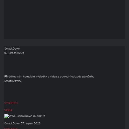
SmackDown
07. srpen 2026
Přinášíme vám kompletní výsledky a videa z poslední epizody pátečního
SmackDownu.
VÝSLEDKY
VIDEA
SmackDown 07. srpen 2026