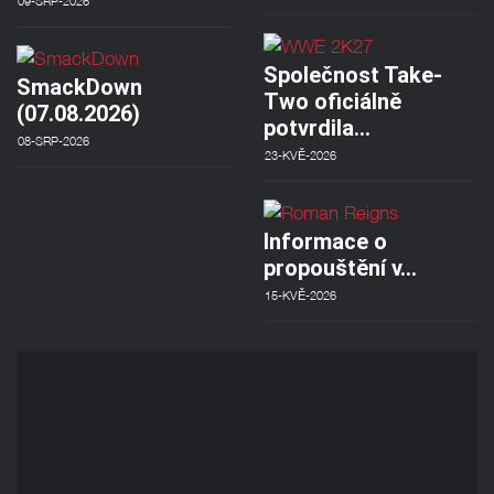
09-SRP-2026
Společnost Take-
SmackDown
Two oficiálně
(07.08.2026)
potvrdila…
08-SRP-2026
23-KVĚ-2026
Informace o
propouštění v…
15-KVĚ-2026