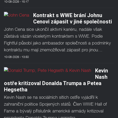
10-08-2026 - 15:17
Kontrakt s WWE brání Johnu
Cenovi zápasit v jiné společnosti
John Cena sice ukončil aktivní kariéru, nadále však
zůstává vázán víceletým kontraktem s WWE. Podle
Fightful působí jako ambasador společnosti a podmínky
kontraktu mu mají znemožňovat zápasit pro jinou…
10-08-2026 - 13:50
Kevin
Nash
ostře kritizoval Donalda Trumpa a Petea
Hegsetha
Kevin Nash se na sociálních sítích ostře vyjádřil k
zahraniční politice Spojených států. Člen WWE Hall of
Fame a bývalý příslušník americké armády kritizoval
prezidenta Donalda Trumpa i ministra…