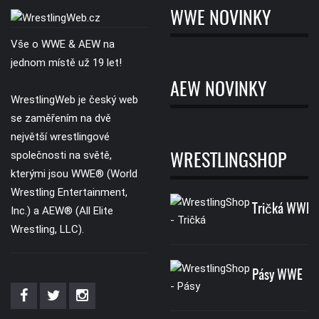
WWE NOVINKY
Vše o WWE & AEW na
jednom místě už 19 let!
AEW NOVINKY
WrestlingWeb je český web
se zaměřením na dvě
největší wrestlingové
společnosti na světě,
WRESTLINGSHOP
kterými jsou WWE® (World
Wrestling Entertainment,
Tričká WWE
Inc.) a AEW® (All Elite
Wrestling, LLC).
Pásy WWE