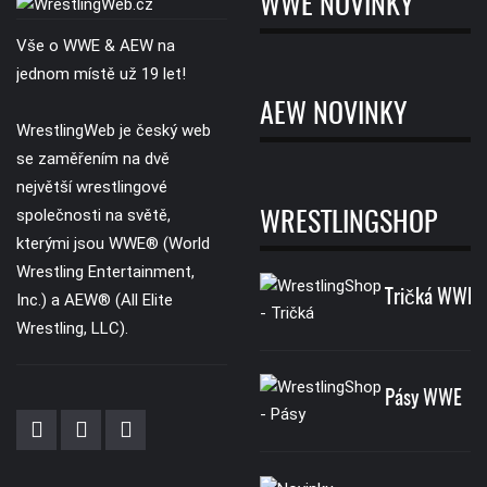
WWE NOVINKY
Vše o WWE & AEW na
jednom místě už 19 let!
AEW NOVINKY
WrestlingWeb je český web
se zaměřením na dvě
největší wrestlingové
společnosti na světě,
WRESTLINGSHOP
kterými jsou WWE® (World
Wrestling Entertainment,
Tričká WWE
Inc.) a AEW® (All Elite
Wrestling, LLC).
Pásy WWE