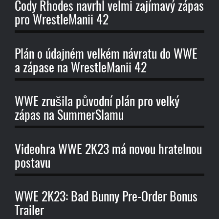
Cody Rhodes navrhl velmi zajímavý zápas
pro WrestleManii 42
Plán o údajném velkém návratu do WWE
a zápase na WrestleManii 42
WWE zrušila původní plán pro velký
zápas na SummerSlamu
Videohra WWE 2K23 má novou hratelnou
postavu
WWE 2K23: Bad Bunny Pre-Order Bonus
Trailer