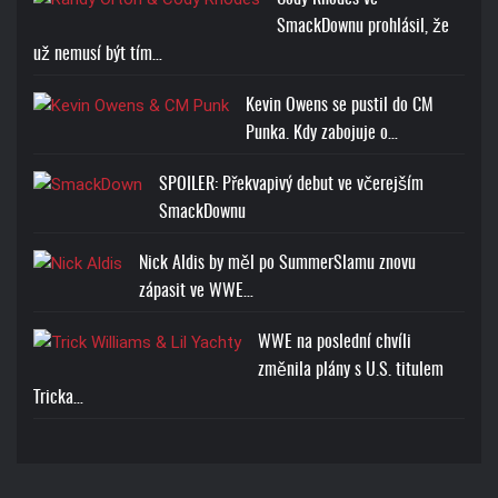
SmackDownu prohlásil, že
už nemusí být tím…
Kevin Owens se pustil do CM
Punka. Kdy zabojuje o…
SPOILER: Překvapivý debut ve včerejším
SmackDownu
Nick Aldis by měl po SummerSlamu znovu
zápasit ve WWE…
WWE na poslední chvíli
změnila plány s U.S. titulem
Tricka…