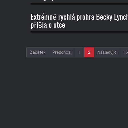
Extrémně rychlá prohra Becky Lynch,
přišla o otce
Začátek
Předchozí
1
2
Následující
K