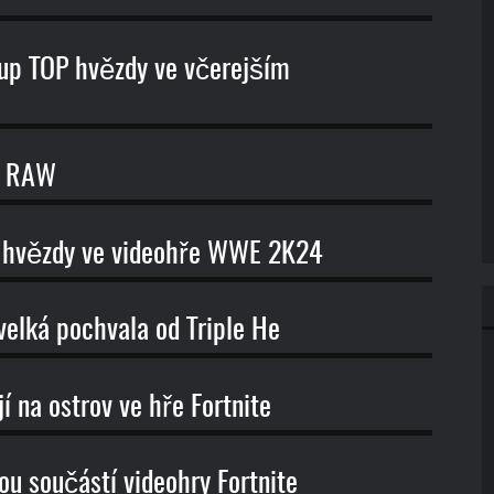
tup TOP hvězdy ve včerejším
E RAW
ší hvězdy ve videohře WWE 2K24
elká pochvala od Triple He
 na ostrov ve hře Fortnite
ou součástí videohry Fortnite