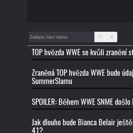
Zadejte
část
názvu
TOP hvězda WWE se kvůli zranění st
Zraněná TOP hvězda WWE bude údajn
SummerSlamu
SPOILER: Během WWE SNME došlo k
Jak dlouho bude Bianca Belair ještě
41?