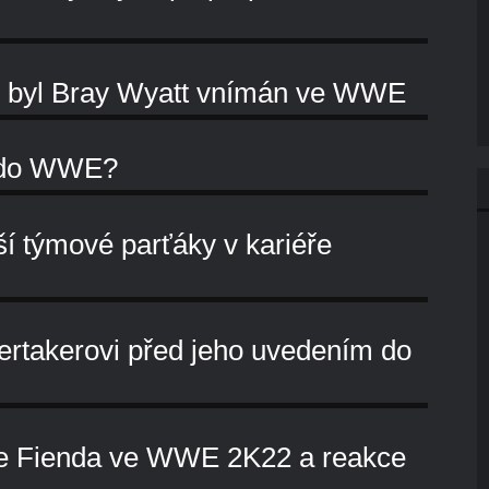
ak byl Bray Wyatt vnímán ve WWE
u do WWE?
ší týmové parťáky v kariéře
ertakerovi před jeho uvedením do
he Fienda ve WWE 2K22 a reakce