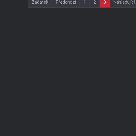
Začátek
Předchozí
1
2
3
Následující