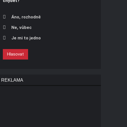
chybět?
Áno, rozhodně
Ne, vůbec
Je mi to jedno
Hlasovat
REKLAMA