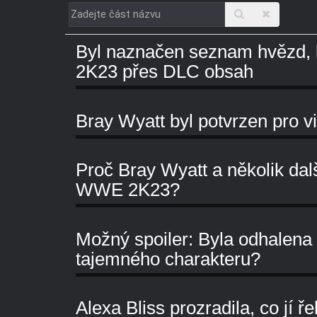
Zadejte
část
Byl naznačen seznam hvězd, 
názvu
2K23 přes DLC obsah
Bray Wyatt byl potvrzen pro
Proč Bray Wyatt a několik dal
WWE 2K23?
Možný spoiler: Byla odhalena 
tajemného charakteru?
Alexa Bliss prozradila, co jí ř