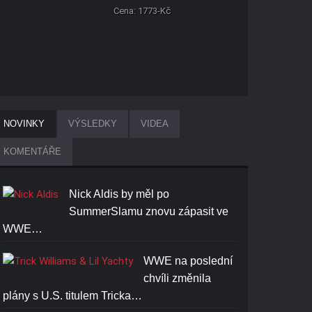
Cena: 1773-Kč
NOVINKY
VÝSLEDKY
VIDEA
KOMENTÁŘE
Nick Aldis by měl po
SummerSlamu znovu zápasit ve
WWE…
WWE na poslední
chvíli změnila
plány s U.S. titulem Tricka…