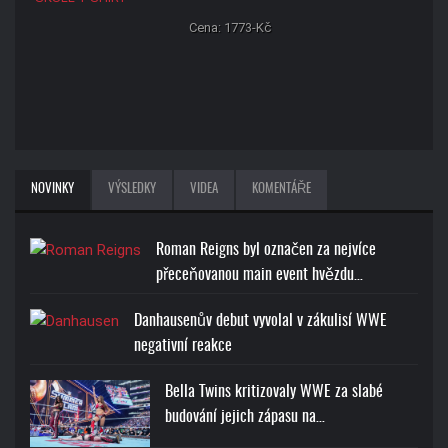
Cena: 1773-Kč
NOVINKY
VÝSLEDKY
VIDEA
KOMENTÁŘE
Roman Reigns byl označen za nejvíce
přeceňovanou main event hvězdu…
Danhausenův debut vyvolal v zákulisí WWE
negativní reakce
Bella Twins kritizovaly WWE za slabé
budování jejich zápasu na…