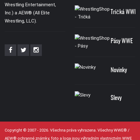
Wrestling Entertainment,
Tričká WWE
Inc.) a AEW® (All Elite
Wrestling, LLC).
Pásy WWE
Novinky
Slevy
Copyright © 2007 - 2026. Všechna práva vyhrazena. Všechny WWE® /
AEW® ochranné známky, foto a loga jsou výhradním vlastnictvím WWE