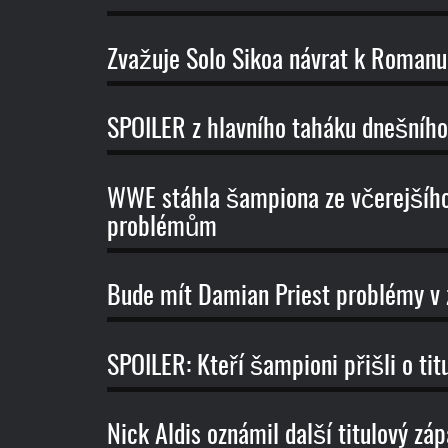
Zvažuje Solo Sikoa návrat k Romanu
SPOILER z hlavního taháku dnešní
WWE stáhla šampiona ze včerejšíh
problémům
Bude mít Damian Priest problémy v
SPOILER: Kteří šampioni přišli o t
Nick Aldis oznámil další titulový z