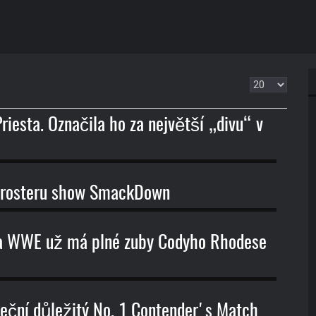
Zobrazit
riesta. Označila ho za největší „divu“ v
o rosteru show SmackDown
a WWE už má plné zuby Codyho Rhodese
ční důležitý No. 1 Contender's Match