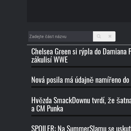
Zadejte
část
názvu
Chelsea Green si rýpla do Damiana P
zákulisí WWE
Nová posila má údajně namířeno d
Hvězda SmackDownu tvrdí, že šatn
a CM Punka
SPOILER: Na SummerSlamu se uskute