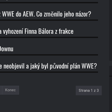
 z WWE do AEW. Co změnilo jeho názor?
 vyhození Finna Bálora z frakce
kDownu
 neobjevil a jaký byl původní plán WWE?
Konec
Strana 1 z 3