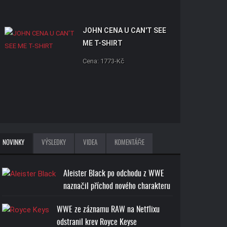
JOHN CENA U CAN'T SEE
ME T-SHIRT
Cena: 1773-Kč
NOVINKY
VÝSLEDKY
VIDEA
KOMENTÁŘE
Aleister Black po odchodu z WWE
naznačil příchod nového charakteru
WWE ze záznamu RAW na Netflixu
odstranil krev Royce Keyse