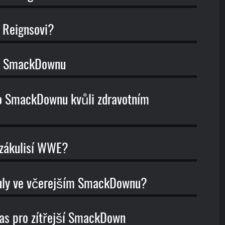
 Reignsovi?
ho SmackDownu
o SmackDownu kvůli zdravotním
 zákulisí WWE?
ituly ve včerejším SmackDownu?
ápas pro zítřejší SmackDown