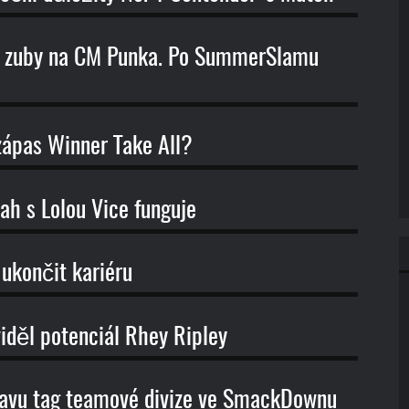
í zuby na CM Punka. Po SummerSlamu
ápas Winner Take All?
ah s Lolou Vice funguje
 ukončit kariéru
děl potenciál Rhey Ripley
stavu tag teamové divize ve SmackDownu