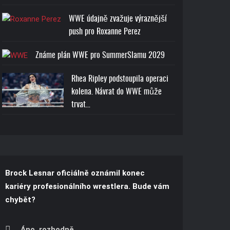
WWE údajně zvažuje výraznější
push pro Roxanne Perez
Známe plán WWE pro SummerSlamu 2029
Rhea Ripley podstoupila operaci
kolena. Návrat do WWE může
trvat…
Brock Lesnar oficiálně oznámil konec
kariéry profesionálního wrestlera. Bude vám
chybět?
Áno, rozhodně