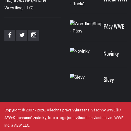
Inc.) a AEW® (All Elite
Wrestling, LLC).
Pásy WWE
Novinky
Slevy
Copyright © 2007 - 2026. Všechna práva vyhrazena. Všechny WWE® /
AEW® ochranné známky, foto a loga jsou výhradním vlastnictvím WWE
Inc, a AEW LLC.