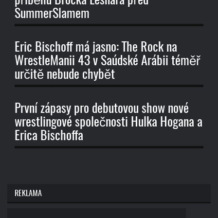
příběhu Brocka Lesnara před
SummerSlamem
Eric Bischoff má jasno: The Rock na
WrestleManii 43 v Saúdské Arábii téměř
určitě nebude chybět
První zápasy pro debutovou show nové
wrestlingové společnosti Hulka Hogana a
Erica Bischoffa
REKLAMA