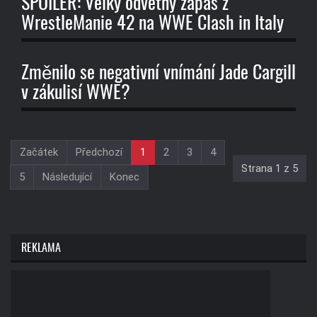
SPOILER: Velký odvetný zápas z
WrestleManie 42 na WWE Clash in Italy
Změnilo se negativní vnímání Jade Cargill
v zákulisí WWE?
Začátek
Předchozí
1
2
3
4
Strana 1 z 5
5
Následující
Konec
REKLAMA