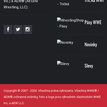
Tričká WWE
Inc.) a AEW® (All Elite
Wrestling, LLC).
Pásy WWE
Novinky
Slevy
Copyright © 2007 - 2026. Všechna práva vyhrazena. Všechny WWE® /
AEW® ochranné známky, foto a loga jsou výhradním vlastnictvím WWE
Inc, a AEW LLC.