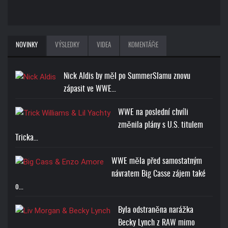
NOVINKY
VÝSLEDKY
VIDEA
KOMENTÁŘE
Nick Aldis by měl po SummerSlamu znovu
zápasit ve WWE…
WWE na poslední chvíli
změnila plány s U.S. titulem
Tricka…
WWE měla před samostatným
návratem Big Casse zájem také
o…
Byla odstraněna narážka
Becky Lynch z RAW mimo