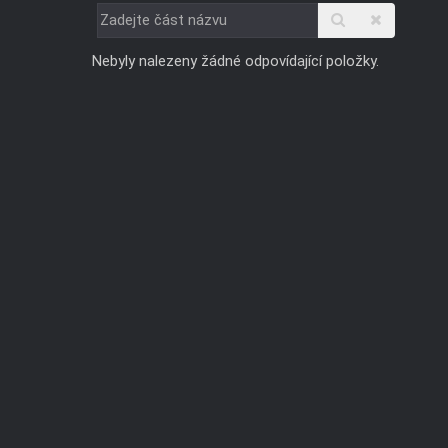
Zadejte
část
Nebyly nalezeny žádné odpovídající položky.
názvu