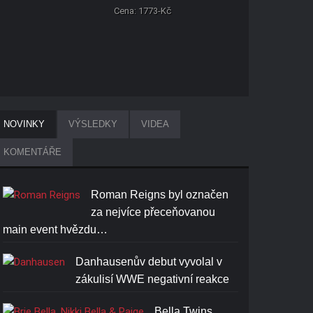
Cena: 1773-Kč
NOVINKY
VÝSLEDKY
VIDEA
KOMENTÁŘE
Roman Reigns byl označen
za nejvíce přeceňovanou
main event hvězdu…
Danhausenův debut vyvolal v
zákulisí WWE negativní reakce
Bella Twins