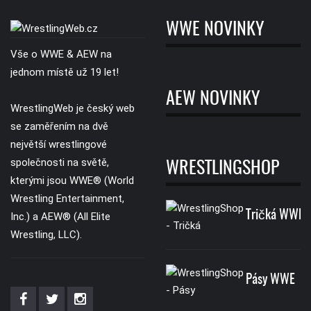
WWE NOVINKY
Vše o WWE & AEW na
jednom místě už 19 let!
AEW NOVINKY
WrestlingWeb je český web
se zaměřením na dvě
největší wrestlingové
společnosti na světě,
WRESTLINGSHOP
kterými jsou WWE® (World
Wrestling Entertainment,
Tričká WWE
Inc.) a AEW® (All Elite
Wrestling, LLC).
Pásy WWE