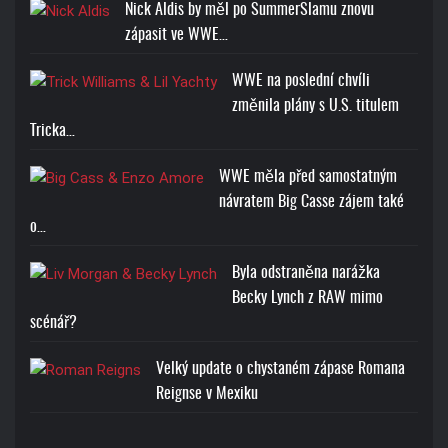
Nick Aldis by měl po SummerSlamu znovu
zápasit ve WWE…
WWE na poslední chvíli
změnila plány s U.S. titulem
Tricka…
WWE měla před samostatným
návratem Big Casse zájem také
o…
Byla odstraněna narážka
Becky Lynch z RAW mimo
scénář?
Velký update o chystaném zápase Romana
Reignse v Mexiku