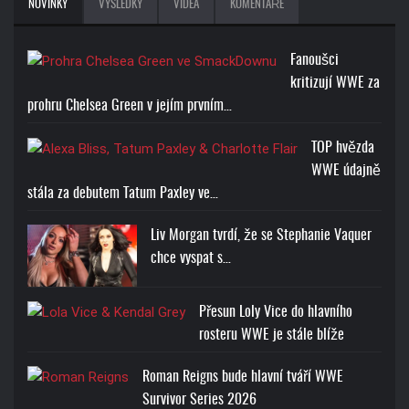
NOVINKY
VÝSLEDKY
VIDEA
KOMENTÁŘE
Fanoušci
kritizují WWE za
prohru Chelsea Green v jejím prvním…
TOP hvězda
WWE údajně
stála za debutem Tatum Paxley ve…
Liv Morgan tvrdí, že se Stephanie Vaquer
chce vyspat s…
Přesun Loly Vice do hlavního
rosteru WWE je stále blíže
Roman Reigns bude hlavní tváří WWE
Survivor Series 2026