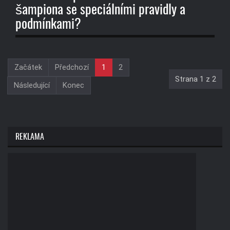
šampiona se speciálními pravidly a
podmínkami?
Začátek
Předchozí
1
2
Strana 1 z 2
Následující
Konec
REKLAMA