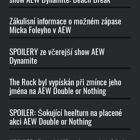
show AEW Dynamite: Beach Break
Zákulisní informace o možném zápase
Micka Foleyho v AEW
SPOILERY ze včerejší show AEW
Dynamite
The Rock byl vypískán při zmínce jeho
jména na AEW Double or Nothing
SPOILER: Šokující heelturn na placené
akci AEW Double or Nothing