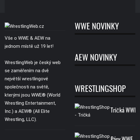
WWE NOVINKY
Vše o WWE & AEW na
jednom místě už 19 let!
AEW NOVINKY
WrestlingWeb je český web
se zaměřením na dvě
největší wrestlingové
společnosti na světě,
WRESTLINGSHOP
kterými jsou WWE® (World
Wrestling Entertainment,
Tričká WWE
Inc.) a AEW® (All Elite
Wrestling, LLC).
Pásy WWE