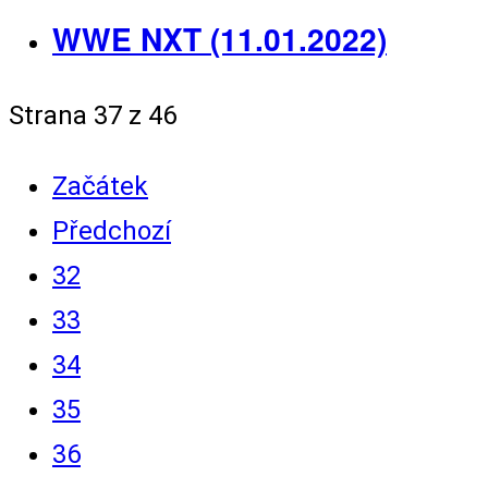
WWE NXT (11.01.2022)
Strana 37 z 46
Začátek
Předchozí
32
33
34
35
36