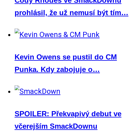
Cody Rhodes ve SmackDownu
prohlásil, že už nemusí být tím…
Kevin Owens se pustil do CM
Punka. Kdy zabojuje o…
SPOILER: Překvapivý debut ve
včerejším SmackDownu