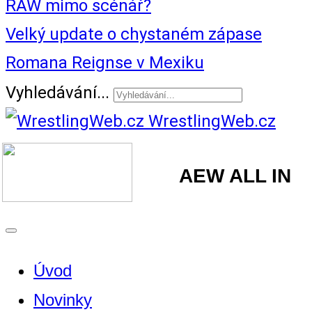
RAW mimo scénář?
Velký update o chystaném zápase
Romana Reignse v Mexiku
Vyhledávání...
WrestlingWeb.cz
AEW ALL IN
Úvod
Novinky