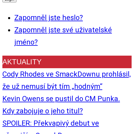
Zapomněl jste heslo?
Zapomněl jste své uživatelské
jméno?
AKTUALITY
Cody Rhodes ve SmackDownu prohlásil,
že už nemusí být tím „hodným“
Kevin Owens se pustil do CM Punka.
Kdy zabojuje o jeho titul?
SPOILER: Překvapivý debut ve