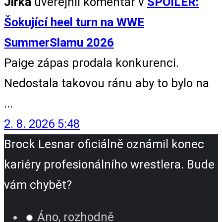
Jirka
uveřejnil komentář v
SPOILER:
Šokující heel turn na WWE
SummerSlamu 2026
Paige zápas prodala konkurenci.
Nedostala takovou ránu aby to bylo na
...
2. 8. 2026 5:48
Brock Lesnar oficiálně oznámil konec
kariéry profesionálního wrestlera. Bude
vám chybět?
Áno, rozhodně