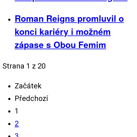
Roman Reigns promluvil o
konci kariéry i možném
zápase s Obou Femim
Strana 1 z 20
Začátek
Předchozí
1
2
3