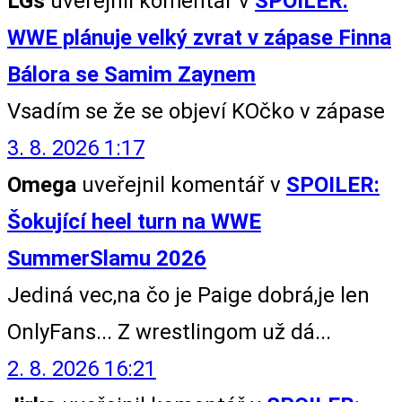
LGs
uveřejnil komentář v
SPOILER:
WWE plánuje velký zvrat v zápase Finna
Bálora se Samim Zaynem
Vsadím se že se objeví KOčko v zápase
3. 8. 2026 1:17
Omega
uveřejnil komentář v
SPOILER:
Šokující heel turn na WWE
SummerSlamu 2026
Jediná vec,na čo je Paige dobrá,je len
OnlyFans... Z wrestlingom už dá...
2. 8. 2026 16:21