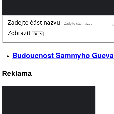
Zadejte část názvu
Zobrazit
Budoucnost Sammyho Guevary
Reklama