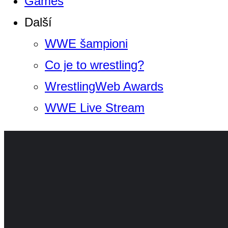
Games
Další
WWE šampioni
Co je to wrestling?
WrestlingWeb Awards
WWE Live Stream