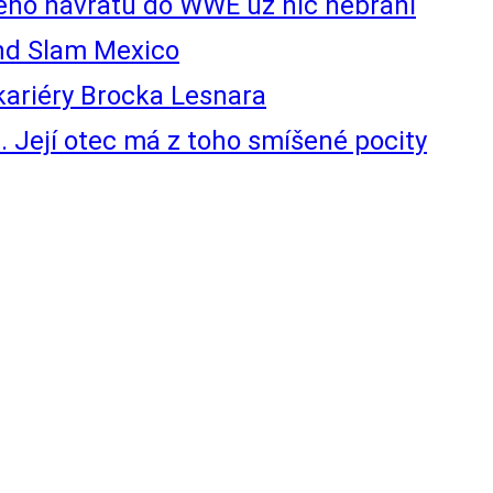
jeho návratu do WWE už nic nebrání
nd Slam Mexico
ariéry Brocka Lesnara
 Její otec má z toho smíšené pocity