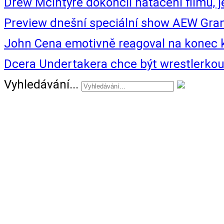
Drew McIntyre dokončil natáčení filmu, 
Preview dnešní speciální show AEW Gra
John Cena emotivně reagoval na konec k
Dcera Undertakera chce být wrestlerkou.
Vyhledávání...