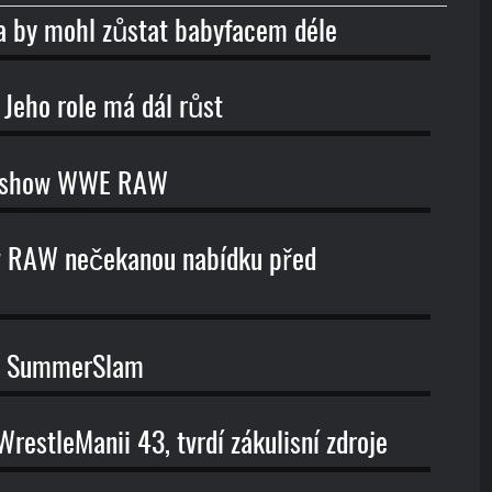
 by mohl zůstat babyfacem déle
Jeho role má dál růst
ší show WWE RAW
ow RAW nečekanou nabídku před
ro SummerSlam
restleManii 43, tvrdí zákulisní zdroje