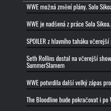
názvu
WWE možná změní plány. Solo Sikoa
WWE je nadšená z práce Sola Sikoa. 
SPOILER z hlavního taháku včerej
Seth Rollins dostal na včerejší sh
SummerSlamem
WWE potvrdila další velký zápas p
The Bloodline bude pokračovat i po W