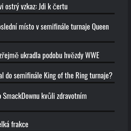
 ostrý vzkaz: Jdi k čertu
oslední místo v semifinále turnaje Queen
a zřejmě ukradla podobu hvězdy WWE
l do semifinále King of the Ring turnaje?
o SmackDownu kvůli zdravotním
elká frakce