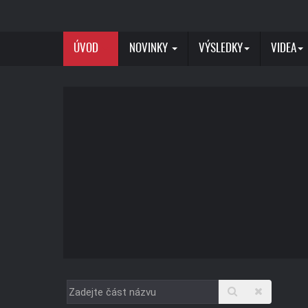
ÚVOD
NOVINKY
VÝSLEDKY
VIDEA
Zadejte
část