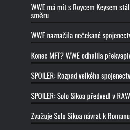
WWE má mít s Roycem Keysem stále 
směru
WWE naznačila nečekané spojenectví
Konec MFT? WWE odhalila překvapiv
SPOILER: Rozpad velkého spojenect
SPOILER: Solo Sikoa předvedl v RA
Zvažuje Solo Sikoa návrat k Romanu