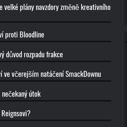
velké plány navzdory změně kreativního
 proti Bloodline
ý důvod rozpadu frakce
ví ve včerejším natáčení SmackDownu
W nečekaný útok
 Reignsovi?