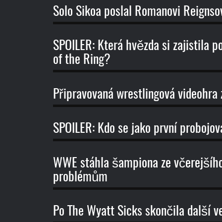
Solo Sikoa poslal Romanovi Reignsovi
SPOILER: Která hvězda si zajistila p
of the Ring?
Připravovaná wrestlingová videohr
SPOILER: Kdo se jako první probojova
WWE stáhla šampiona ze včerejšíh
problémům
Po The Wyatt Sicks skončila další v