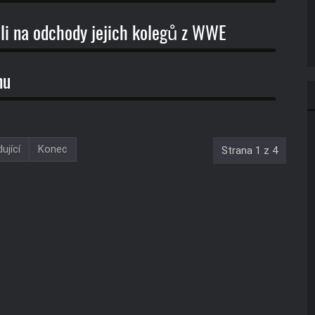
ali na odchody jejich kolegů z WWE
nu
ující
Konec
Strana 1 z 4