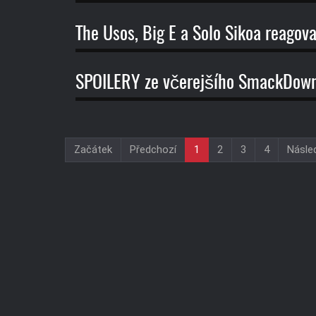
The Usos, Big E a Solo Sikoa reagov
SPOILERY ze včerejšího SmackDow
Začátek
Předchozí
1
2
3
4
Násled