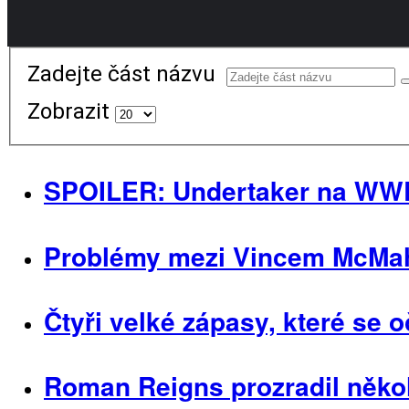
Zadejte část názvu
Zobrazit
SPOILER: Undertaker na WWE
Problémy mezi Vincem McMaho
Čtyři velké zápasy, které se
Roman Reigns prozradil někol