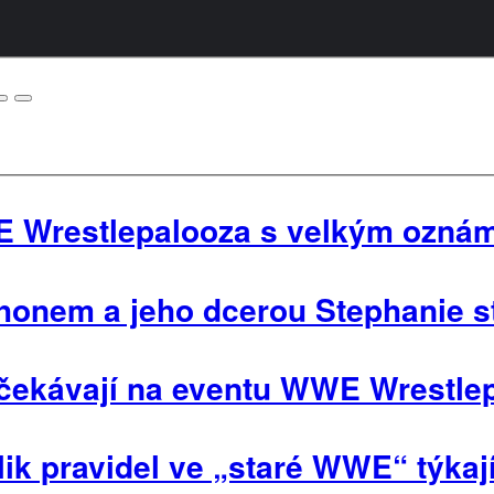
 Wrestlepalooza s velkým ozná
nem a jeho dcerou Stephanie stá
 očekávají na eventu WWE Wrestle
ik pravidel ve „staré WWE“ týkaj