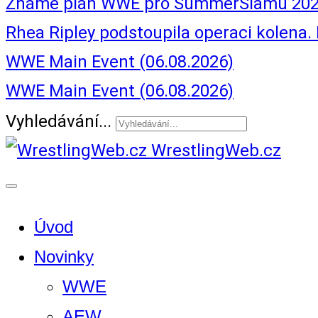
Známe plán WWE pro SummerSlamu 20
Rhea Ripley podstoupila operaci kolena.
WWE Main Event (06.08.2026)
WWE Main Event (06.08.2026)
Vyhledávání...
WrestlingWeb.cz
Úvod
Novinky
WWE
AEW