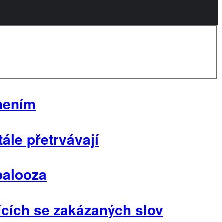
mením
le přetrvávají
palooza
ících se zakázaných slov