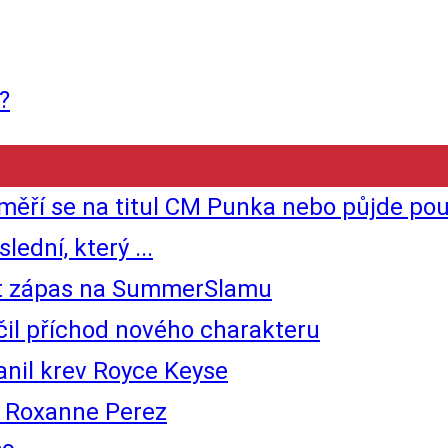
?
ěří se na titul CM Punka nebo půjde po
dní, který ...
čit zápas na SummerSlamu
il příchod nového charakteru
nil krev Royce Keyse
o Roxanne Perez