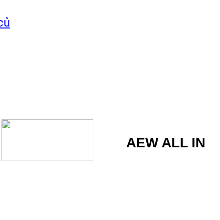
ců
AEW ALL IN