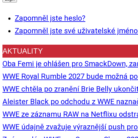
Zapomněl jste heslo?
Zapomněl jste své uživatelské jméno
AKTUALITY
Oba Femi je ohlášen pro SmackDown, zam
WWE Royal Rumble 2027 bude možná posle
WWE chtěla po zranění Brie Belly ukon
Aleister Black po odchodu z WWE naznač
WWE ze záznamu RAW na Netflixu odstra
WWE údajně zvažuje výraznější push pr