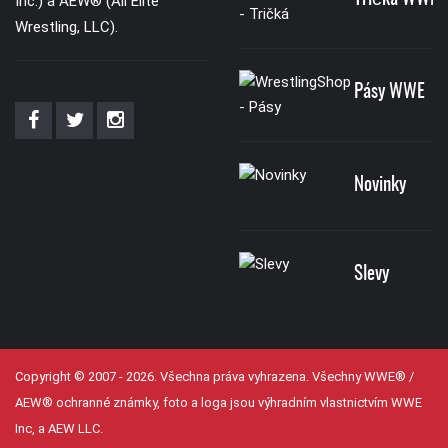
Inc.) a AEW® (All Elite
Wrestling, LLC).
Pásy WWE
Novinky
Slevy
Copyright © 2007 - 2026. Všechna práva vyhrazena. Všechny WWE® /
AEW® ochranné známky, foto a loga jsou výhradním vlastnictvím WWE
Inc, a AEW LLC.