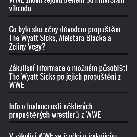
WWE znovu sejdou během SummerSlam
víkendu
Co bylo skutečný důvodem propuštění
The Wyatt Sicks, Aleistera Blacka a
Zeliny Vegy?
Zákulisní informace o možném působišti
The Wyatt Sicks po jejich propuštění z
WWE
Info o budoucnosti některých
propuštěných wrestlerů z WWE
V zákulisí WWE se šušká o šokujícím