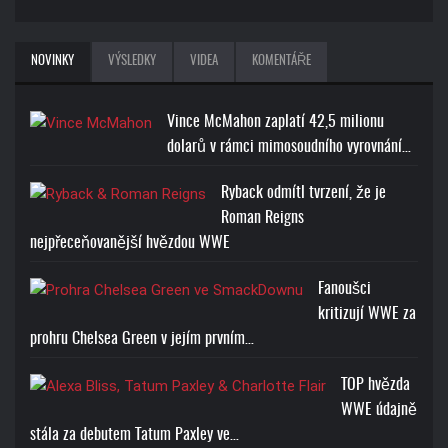
NOVINKY
VÝSLEDKY
VIDEA
KOMENTÁŘE
Vince McMahon zaplatí 42,5 milionu
dolarů v rámci mimosoudního vyrovnání…
Ryback odmítl tvrzení, že je
Roman Reigns
nejpřeceňovanější hvězdou WWE
Fanoušci
kritizují WWE za
prohru Chelsea Green v jejím prvním…
TOP hvězda
WWE údajně
stála za debutem Tatum Paxley ve…