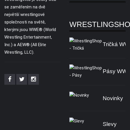
se zaměřením na dvě
největší wrestlingové
společnosti na světě,
WRESTLINGSH
kterými jsou WWE® (World
Wrestling Entertainment,
Tričká W
Inc.) a AEW® (All Elite
Wrestling, LLC).
Pásy WW
Novinky
Slevy