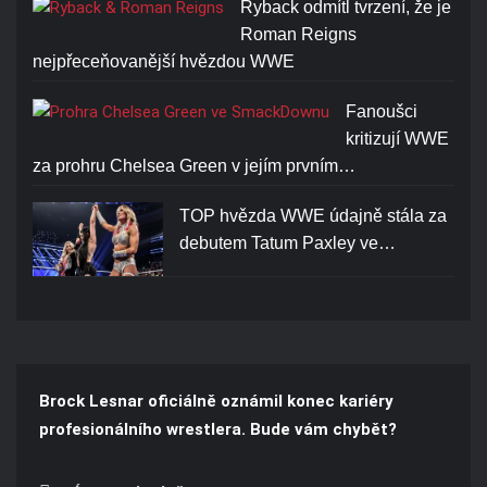
Ryback odmítl tvrzení, že je
Roman Reigns
nejpřeceňovanější hvězdou WWE
Fanoušci
kritizují WWE
za prohru Chelsea Green v jejím prvním…
TOP hvězda WWE údajně stála za
debutem Tatum Paxley ve…
Brock Lesnar oficiálně oznámil konec kariéry
profesionálního wrestlera. Bude vám chybět?