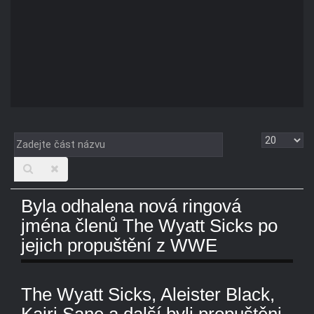
Zadejte
Zobrazit
část
názvu
Byla odhalena nová ringová
jména členů The Wyatt Sicks po
jejich propuštění z WWE
The Wyatt Sicks, Aleister Black,
Kairi Sane a další byli propuštěni