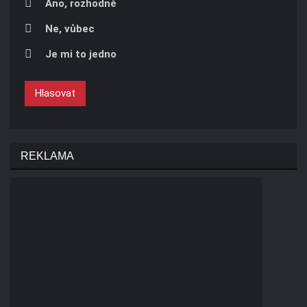
Áno, rozhodně
Ne, vůbec
Je mi to jedno
Hlasovat
REKLAMA