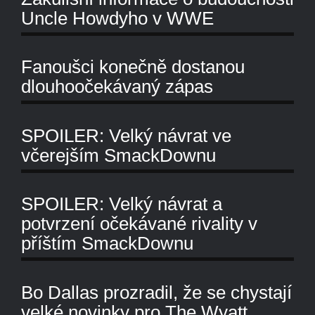
Uncle Howdyho v WWE
Fanoušci konečně dostanou
dlouhoočekávaný zápas
SPOILER: Velký návrat ve
včerejším SmackDownu
SPOILER: Velký návrat a
potvrzení očekávané rivality v
příštím SmackDownu
Bo Dallas prozradil, že se chystají
velké novinky pro The Wyatt