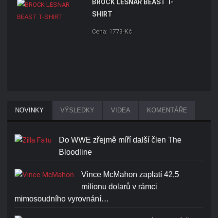
BROCK LESNAR BEAST T-
SHIRT
Cena: 1773-Kč
NOVINKY
VÝSLEDKY
VIDEA
KOMENTÁŘE
Do WWE zřejmě míří další člen The
Bloodline
Vince McMahon zaplatí 42,5
milionu dolarů v rámci
mimosoudního vyrovnání…