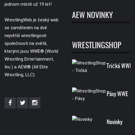
jednom místě už 19 let!
AEW NOVINKY
WrestlingWeb je český web
se zaměřením na dvě
největší wrestlingové
společnosti na světě,
WRESTLINGSHOP
kterými jsou WWE® (World
Wrestling Entertainment,
Tričká WWE
Inc.) a AEW® (All Elite
Wrestling, LLC).
Pásy WWE
Novinky