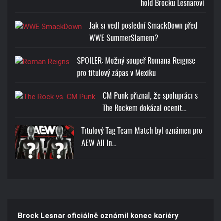
hold Brocku Lesnarovi
Jak si vedl poslední SmackDown před
WWE SummerSlamem?
SPOILER: Možný soupeř Romana Reignse
pro titulový zápas v Mexiku
CM Punk přiznal, že spolupráci s
The Rockem dokázal ocenit…
Titulový Tag Team Match byl oznámen pro
AEW All In…
Brock Lesnar oficiálně oznámil konec kariéry