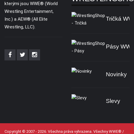
kterými jsou WWE® (World
Wrestling Entertainment,
Tričká W
Inc.) a AEW® (All Elite
Wrestling, LLC).
Pásy WW
Novinky
Slevy
Copyright © 2007 - 2026. Všechna práva vyhrazena. Všechny WWE® /