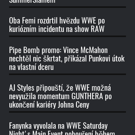
SummerSlamem
Oba Femi rozdrtil hvězdu WWE po
kuriózním incidentu na show RAW
Pipe Bomb promo: Vince McMahon
nechtěl nic škrtat, přikázal Punkovi útok
na vlastní dceru
AJ Styles připouští, že WWE možná
nevyužila momentum GUNTHERA po
ukončení kariéry Johna Ceny
Fanynka vyvolala na WWE Saturday
Night's Main Event pobouření během