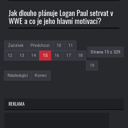
Jak dlouho plánuje Logan Paul setrvat v
WWE a co je jeho hlavní motivací?
Začátek
Předchozí
10
11
Strana 15 z 329
12
13
14
15
16
17
18
19
Následující
Konec
REKLAMA