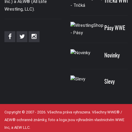
Tričká WWE
Inc.) a AEW® (All Elite
Wrestling, LLC).
Pásy WWE
Novinky
Slevy
Copyright © 2007 - 2026. Všechna práva vyhrazena. Všechny WWE® /
AEW® ochranné známky, foto a loga jsou výhradním vlastnictvím WWE
Inc, a AEW LLC.