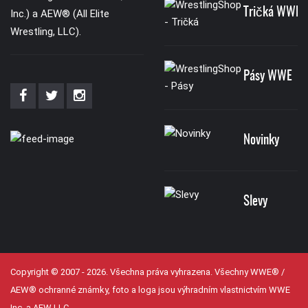
Tričká WWE
Inc.) a AEW® (All Elite
Wrestling, LLC).
Pásy WWE
Novinky
Slevy
Copyright © 2007 - 2026. Všechna práva vyhrazena. Všechny WWE® /
AEW® ochranné známky, foto a loga jsou výhradním vlastnictvím WWE
Inc, a AEW LLC.