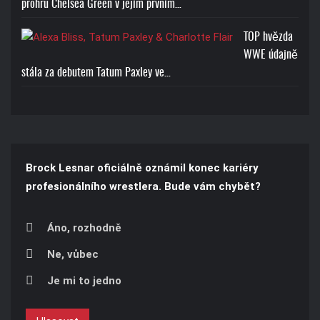
prohru Chelsea Green v jejím prvním…
TOP hvězda
WWE údajně
stála za debutem Tatum Paxley ve…
Brock Lesnar oficiálně oznámil konec kariéry
profesionálního wrestlera. Bude vám chybět?
Áno, rozhodně
Ne, vůbec
Je mi to jedno