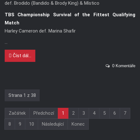
def. Brodido (Bandido & Brody King) & Místico
TBS Championship Survival of the Fittest Qualifying
Match
Harley Cameron def. Marina Shafir
...
Číst dál...
0 Komentáře
Strana 1 z 38
Začátek
Předchozí
1
2
3
4
5
6
7
8
9
10
Následující
Konec