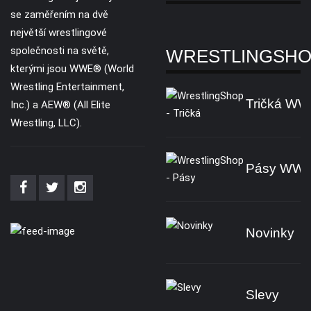
se zaměřením na dvě
největší wrestlingové
společnosti na světě,
WRESTLINGSH
kterými jsou WWE® (World
Wrestling Entertainment,
Tričká W
Inc.) a AEW® (All Elite
Wrestling, LLC).
Pásy WW
Novinky
Slevy