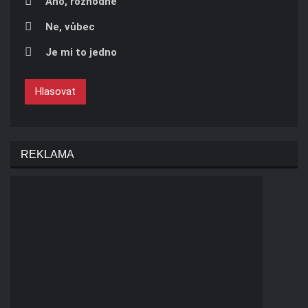
Áno, rozhodně
Ne, vůbec
Je mi to jedno
Hlasovat
REKLAMA