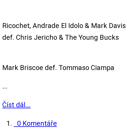
6-Man Tag Team Match
Ricochet, Andrade El Idolo & Mark Davis
def. Chris Jericho & The Young Bucks
Anything Goes Match
Mark Briscoe def. Tommaso Ciampa
...
Číst dál...
0 Komentáře