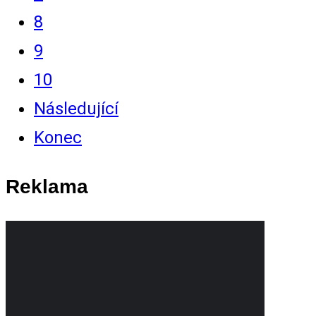
8
9
10
Následující
Konec
Reklama