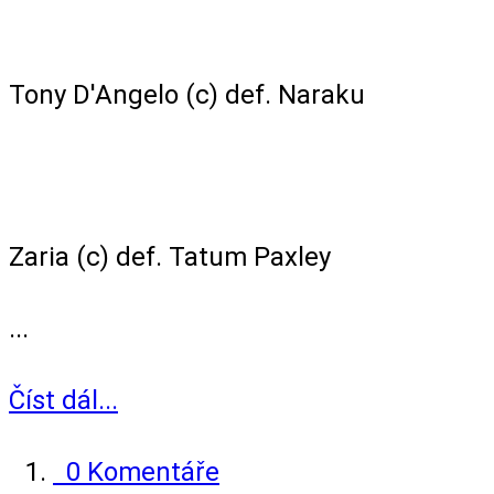
NXT Championship Match
Tony D'Angelo (c) def. Naraku
NXT Women's North American
Championship Match
Zaria (c) def. Tatum Paxley
...
Číst dál...
0 Komentáře