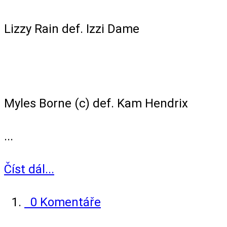
Singles Match
Lizzy Rain def. Izzi Dame
NXT North American Championship
Match
Myles Borne (c) def. Kam Hendrix
...
Číst dál...
0 Komentáře