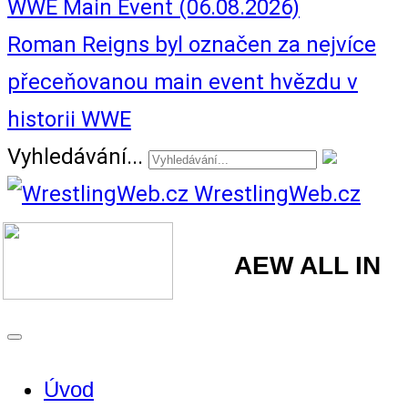
WWE Main Event (06.08.2026)
Roman Reigns byl označen za nejvíce
přeceňovanou main event hvězdu v
historii WWE
Vyhledávání...
WrestlingWeb.cz
AEW ALL IN
Úvod