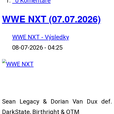
0 Komentáře
WWE NXT (07.07.2026)
WWE NXT - Výsledky
08-07-2026 - 04:25
No.1 Contender's Match for NXT Tag
Team Championship
Sean Legacy & Dorian Van Dux def.
DarkState, Birthright & OTM