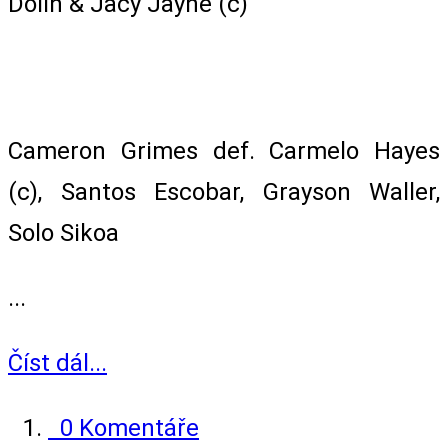
Dolin & Jacy Jayne (c)
NXT North Championship Ladder Fatal
5-Way Match
Cameron Grimes def. Carmelo Hayes
(c), Santos Escobar, Grayson Waller,
Solo Sikoa
...
Číst dál...
0 Komentáře