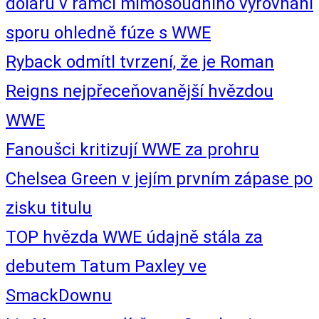
dolarů v rámci mimosoudního vyrovnání
sporu ohledně fúze s WWE
Ryback odmítl tvrzení, že je Roman
Reigns nejpřeceňovanější hvězdou
WWE
Fanoušci kritizují WWE za prohru
Chelsea Green v jejím prvním zápase po
zisku titulu
TOP hvězda WWE údajně stála za
debutem Tatum Paxley ve
SmackDownu