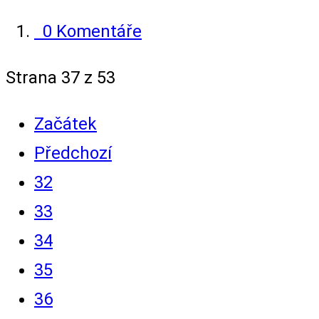
0 Komentáře
Strana 37 z 53
Začátek
Předchozí
32
33
34
35
36