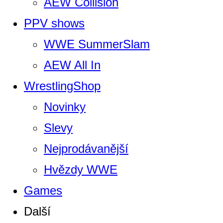
AEW Collision
PPV shows
WWE SummerSlam
AEW All In
WrestlingShop
Novinky
Slevy
Nejprodávanější
Hvězdy WWE
Games
Další