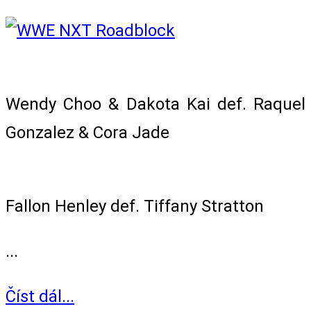
Women’s Dusty Cup Match
Wendy Choo & Dakota Kai def. Raquel
Gonzalez & Cora Jade
Singles Match
Fallon Henley def. Tiffany Stratton
...
Číst dál...