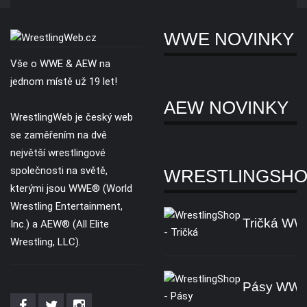
WWE NOVINKY
Vše o WWE & AEW na
jednom místě už 19 let!
AEW NOVINKY
WrestlingWeb je český web
se zaměřením na dvě
největší wrestlingové
společnosti na světě,
WRESTLINGSH
kterými jsou WWE® (World
Wrestling Entertainment,
Tričká W
Inc.) a AEW® (All Elite
Wrestling, LLC).
Pásy WW