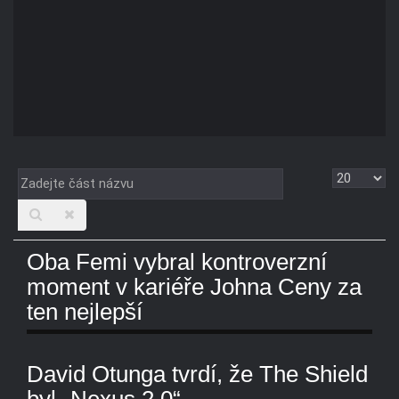
Zadejte
Zobrazit
část
názvu
Oba Femi vybral kontroverzní
moment v kariéře Johna Ceny za
ten nejlepší
David Otunga tvrdí, že The Shield
byl „Nexus 2.0“