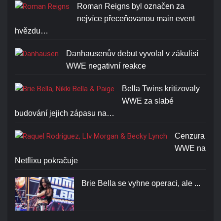
Roman Reigns byl označen za
nejvíce přeceňovanou main event
hvězdu…
Danhausenův debut vyvolal v zákulisí
WWE negativní reakce
Bella Twins kritizovaly
WWE za slabé
budování jejich zápasu na…
Cenzura
WWE na
Netflixu pokračuje
Brie Bella se vyhne operaci, ale ...