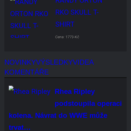
profesionálního wrestlera. Bude vám chybět?
Áno, rozhodně
Ne, vůbec
Je mi to jedno
Hlasovat
REKLAMA