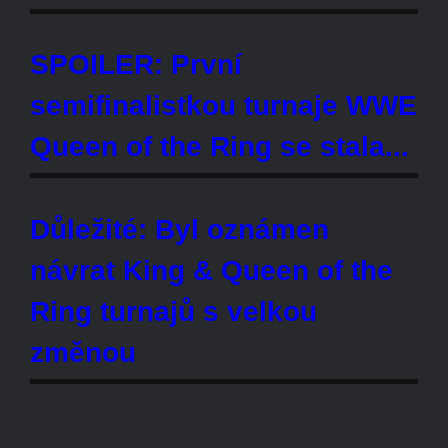
WRESTLINGSHOP
BROCK LESNAR BEAST T-
SHIRT
Cena: 1773-Kč