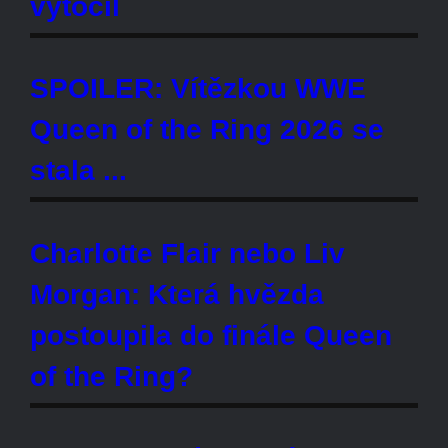
Charlotte Flair nebo Liv Morgan:
Která hvězda postoupila do finále
Queen of the Ring?
SPOILER: Zákulisní informace o
možném velkém plánu WWE pro
IYO SKY
SPOILER: IYO SKY nebo Raquel
Rodriguez? Kdo postoupil do
finále WWE Queen of the Ring?
SPOILER: Která hvězda si