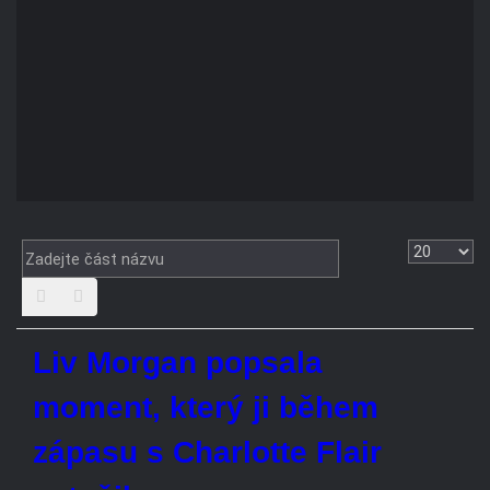
Zadejte
Zobrazit
část
názvu
Liv Morgan popsala moment,
který ji během zápasu s Charlotte
Flair vytočil
SPOILER: Vítězkou WWE Queen
of the Ring 2026 se stala ...