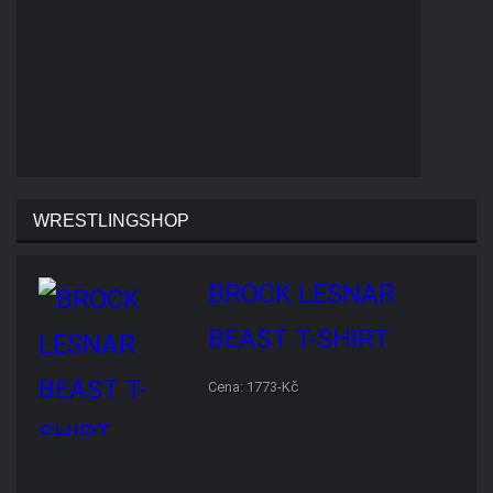
RANDY ORTON RKO SKULL
T-SHIRT
Cena: 1773-Kč
NOVINKY
VÝSLEDKY
VIDEA
KOMENTÁŘE
Rhea Ripley podstoupila operaci
kolena. Návrat do WWE může trvat…