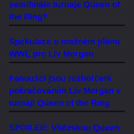
Která hvězda WWE je
považována za favoritku turnaje
Queen of the Ring 2026?
Byl odhalen důvod zařazení Liv
Morgan do turnaje Queen of the
Ring
SPOILER: První semifinalistkou
turnaje WWE Queen of the Ring
se stala...
Důležité: Byl oznámen návrat