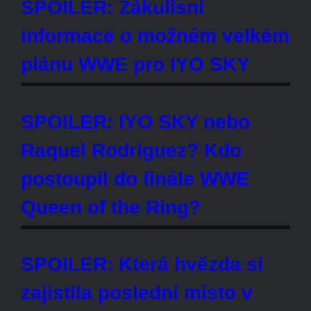
zajistila poslední místo v
semifinále turnaje Queen of the
Ring?
Spekulace o možném plánu
WWE pro Liv Morgan
Fanoušci jsou rozhořčeni
pokračováním Liv Morgan v
turnaji Queen of the Ring
SPOILER: Vítězskou Queen of
the Ring zápasu v RAW se stala
...