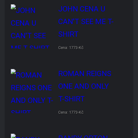
Roman Reigns byl označen za
nejvíce přeceňovanou main event
hvězdu…
Danhausenův debut vyvolal v zákulisí
WWE negativní reakce
Bella Twins kritizovaly WWE za
slabé budování jejich zápasu na…
Cenzura
WWE na
Netflixu pokračuje
Brock Lesnar oficiálně oznámil konec kariéry