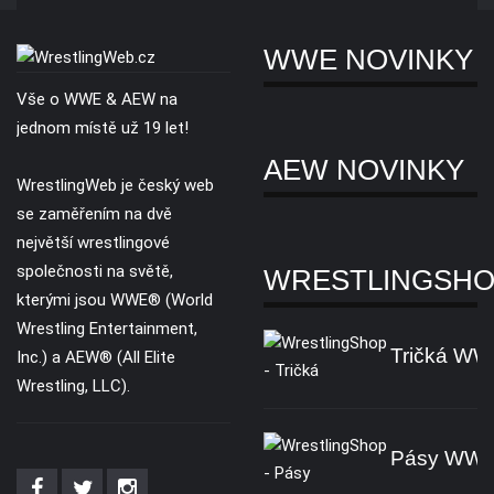
WWE NOVINKY
Vše o WWE & AEW na
jednom místě už 19 let!
AEW NOVINKY
WrestlingWeb je český web
se zaměřením na dvě
největší wrestlingové
společnosti na světě,
WRESTLINGSH
kterými jsou WWE® (World
Wrestling Entertainment,
Tričká W
Inc.) a AEW® (All Elite
Wrestling, LLC).
Pásy WW