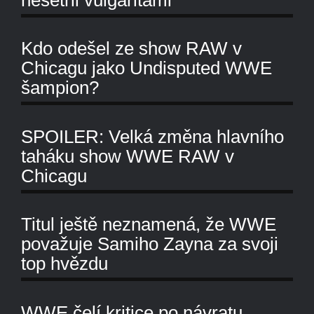
Kdo odešel ze show RAW v
Chicagu jako Undisputed WWE
šampion?
SPOILER: Velká změna hlavního
taháku show WWE RAW v
Chicagu
Titul ještě neznamená, že WWE
považuje Samiho Zayna za svoji
top hvězdu
WWE čelí kritice po návratu