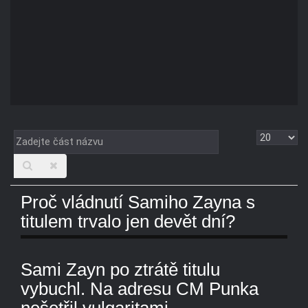
Zadejte
Zobrazit
část
názvu
Proč vládnutí Samiho Zayna s
titulem trvalo jen devět dní?
Sami Zayn po ztrátě titulu
vybuchl. Na adresu CM Punka
nešetřil vulgaritami