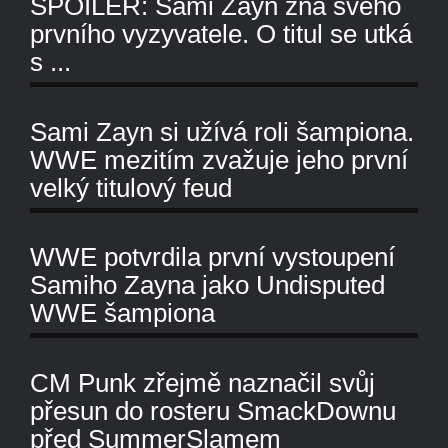
SPOILER: Sami Zayn zná svého
prvního vyzyvatele. O titul se utká
s ...
Sami Zayn si užívá roli šampiona.
WWE mezitím zvažuje jeho první
velký titulový feud
WWE potvrdila první vystoupení
Samiho Zayna jako Undisputed
WWE šampiona
CM Punk zřejmě naznačil svůj
přesun do rosteru SmackDownu
před SummerSlamem