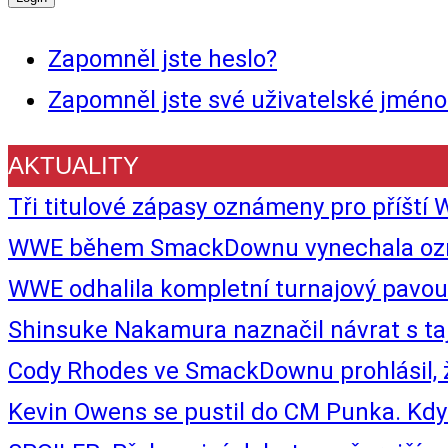
Zapomněl jste heslo?
Zapomněl jste své uživatelské jméno
AKTUALITY
Tři titulové zápasy oznámeny pro příš
WWE během SmackDownu vynechala označe
WWE odhalila kompletní turnajový pav
Shinsuke Nakamura naznačil návrat s t
Cody Rhodes ve SmackDownu prohlásil, 
Kevin Owens se pustil do CM Punka. Kdy z