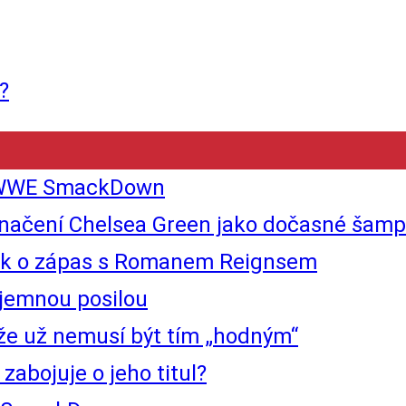
?
tí WWE SmackDown
ní Chelsea Green jako dočasné šampion
ouk o zápas s Romanem Reignsem
ajemnou posilou
že už nemusí být tím „hodným“
abojuje o jeho titul?