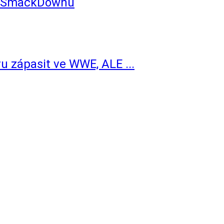
ím SmackDownu
 zápasit ve WWE, ALE ...