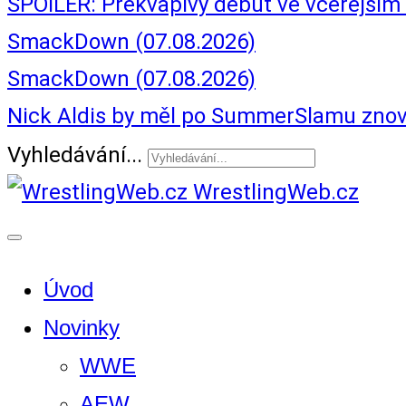
SPOILER: Překvapivý debut ve včerejš
SmackDown (07.08.2026)
SmackDown (07.08.2026)
Nick Aldis by měl po SummerSlamu znovu
Vyhledávání...
WrestlingWeb.cz
Úvod
Novinky
WWE
AEW