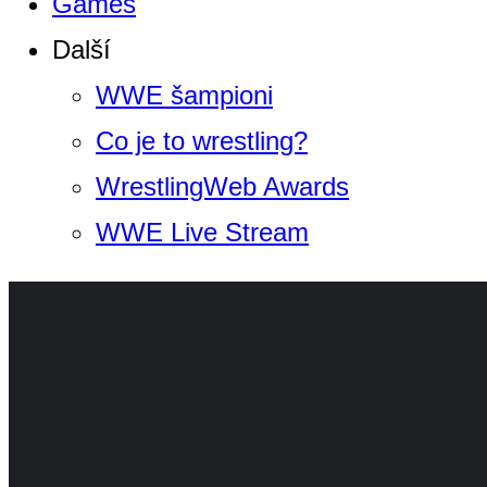
Games
Další
WWE šampioni
Co je to wrestling?
WrestlingWeb Awards
WWE Live Stream