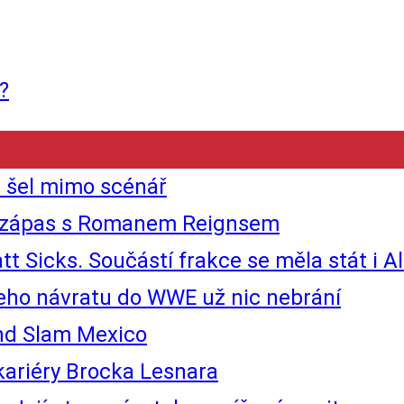
?
 šel mimo scénář
 o zápas s Romanem Reignsem
t Sicks. Součástí frakce se měla stát i Al
jeho návratu do WWE už nic nebrání
nd Slam Mexico
ariéry Brocka Lesnara