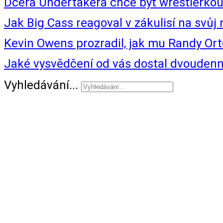
Dcera Undertakera chce být wrestlerkou.
Jak Big Cass reagoval v zákulisí na svů
Kevin Owens prozradil, jak mu Randy Or
Jaké vysvědčení od vás dostal dvoude
Vyhledávání...