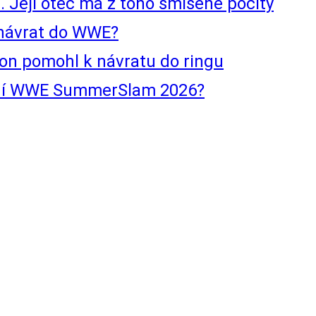
 Její otec má z toho smíšené pocity
j návrat do WWE?
ton pomohl k návratu do ringu
nní WWE SummerSlam 2026?