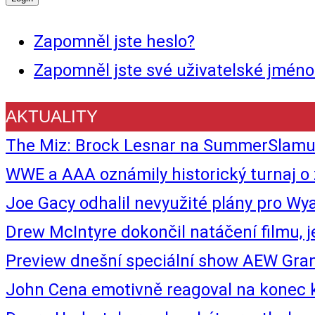
Zapomněl jste heslo?
Zapomněl jste své uživatelské jméno
AKTUALITY
The Miz: Brock Lesnar na SummerSlamu
WWE a AAA oznámily historický turnaj
Joe Gacy odhalil nevyužité plány pro Wyat
Drew McIntyre dokončil natáčení filmu, 
Preview dnešní speciální show AEW Gra
John Cena emotivně reagoval na konec k