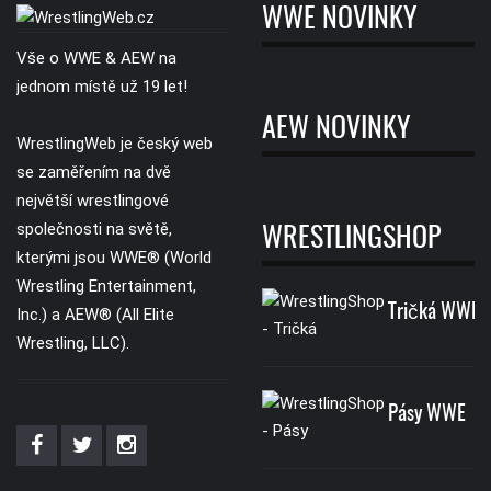
WWE NOVINKY
Vše o WWE & AEW na
jednom místě už 19 let!
AEW NOVINKY
WrestlingWeb je český web
se zaměřením na dvě
největší wrestlingové
společnosti na světě,
WRESTLINGSHOP
kterými jsou WWE® (World
Wrestling Entertainment,
Tričká WWE
Inc.) a AEW® (All Elite
Wrestling, LLC).
Pásy WWE