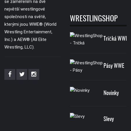
se zaměřením na dvě
největší wrestlingové
společnosti na světě,
WRESTLINGSHOP
kterými jsou WWE® (World
Wrestling Entertainment,
Tričká WWE
Inc.) a AEW® (All Elite
Wrestling, LLC).
Pásy WWE
Novinky
Slevy