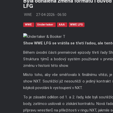
Byla odhalena změna formátu i důvod 
LFG
WWE
27-04-2026 - 06:50
WWE
Undertaker
AAA
WWE LFG
Show WWE LFG se vrátila se třetí řadou, ale tent
Během úvodní části premiérové epizody třetí řady S
Struktura týmů a bodový systém používané v prvníc
změnu v historii této show.
Místo toho, aby vše směřovalo k finálnímu vítězi, je
show NXT. Soutěžící již nesoutěží o jediný kontrakt
kdykoli povoláni k vystoupení v NXT.
To je zásadní odklon od 1. a 2. řady, kde byli soutěž
body, zatímco usilovali o získání kontraktu. Nová řad
přípravu wrestlerů na příležitosti v ringu NXT, jakmile 