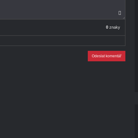
0
znaky
Odeslat komentář