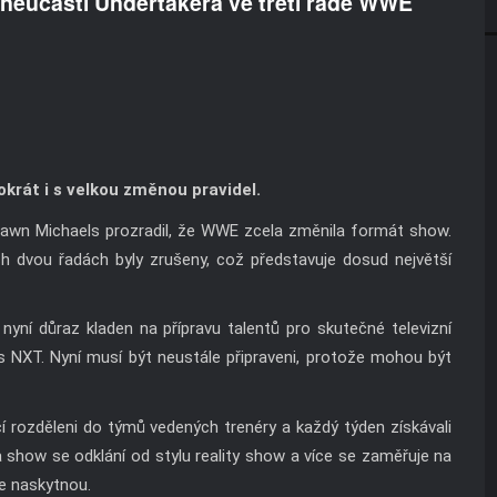
neúčasti Undertakera ve třetí řadě WWE
okrát i s velkou změnou pravidel.
hawn Michaels prozradil, že WWE zcela změnila formát show.
h dvou řadách byly zrušeny, což představuje dosud největší
 nyní důraz kladen na přípravu talentů pro skutečné televizní
 s NXT. Nyní musí být neustále připraveni, protože mohou být
ící rozděleni do týmů vedených trenéry a každý týden získávali
a show se odklání od stylu reality show a více se zaměřuje na
se naskytnou.