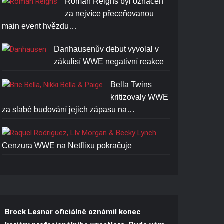
Roman Reigns byl označen
ROMAN REIGNS ONE AND
za nejvíce přeceňovanou
ONLY T-SHIRT
main event hvězdu…
Cena: 1773-Kč
Danhausenův debut vyvolal v
zákulisí WWE negativní reakce
Bella Twins
kritizovaly WWE
za slabé budování jejich zápasu na…
Cenzura WWE na Netflixu pokračuje
Brock Lesnar oficiálně oznámil konec