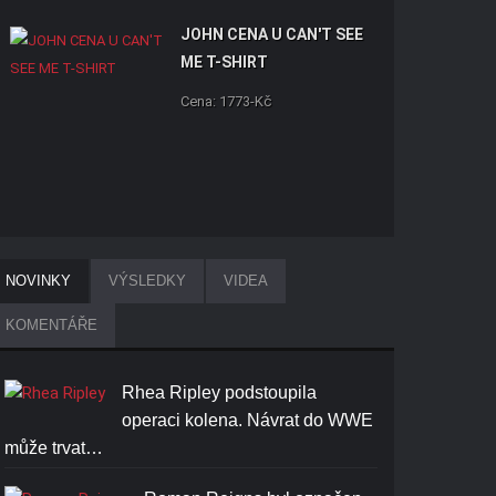
JOHN CENA U CAN'T SEE
ME T-SHIRT
Cena: 1773-Kč
BROCK LESNAR BEAST T-
NOVINKY
VÝSLEDKY
VIDEA
SHIRT
KOMENTÁŘE
Cena: 1773-Kč
Rhea Ripley podstoupila
operaci kolena. Návrat do WWE
může trvat…