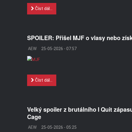
Číst dál...
SPOILER: Přišel MJF o vlasy nebo získa
AEW
25-05-2026 - 07:57
Číst dál...
Velký spoiler z brutálního I Quit zápa
Cage
AEW
25-05-2026 - 05:25