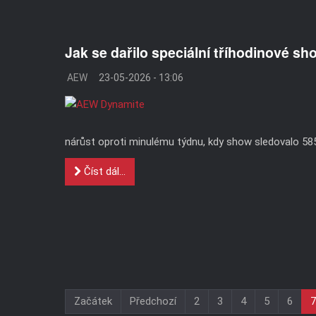
Jak se dařilo speciální tříhodinové s
AEW
23-05-2026 - 13:06
nárůst oproti minulému týdnu, kdy show sledovalo 585 
Číst dál...
Začátek
Předchozí
2
3
4
5
6
7