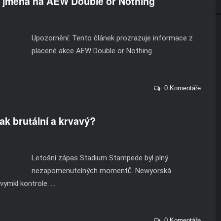
o jména na AEW Double or Nothing
Upozornění: Tento článek prozrazuje informace z
placené akce AEW Double or Nothing. ...
0 Komentáře
k brutální a krvavý?
Letošní zápas Stadium Stampede byl plný
nezapomenutelných momentů. Newyorská
mkl kontrole. ...
0 Komentáře