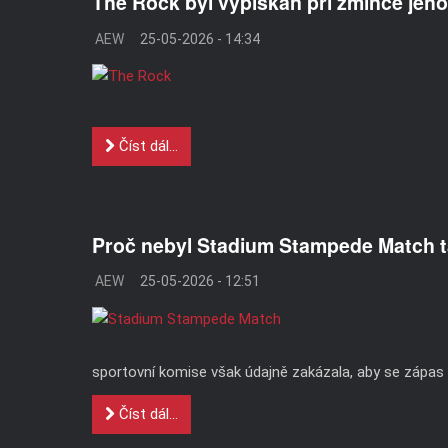
The Rock byl vypískán při zmínce jeh
AEW
25-05-2026 - 14:34
Číst dál...
Proč nebyl Stadium Stampede Match ta
AEW
25-05-2026 - 12:51
sportovní komise však údajně zakázala, aby se zápas vy
Číst dál...