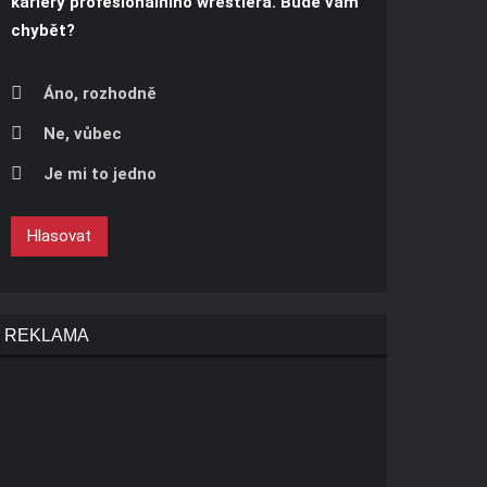
kariéry profesionálního wrestlera. Bude vám
chybět?
Áno, rozhodně
Ne, vůbec
Je mi to jedno
Hlasovat
REKLAMA