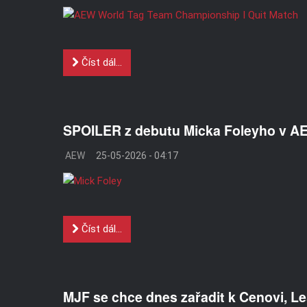
Číst dál...
SPOILER z debutu Micka Foleyho v A
AEW
25-05-2026 - 04:17
Číst dál...
MJF se chce dnes zařadit k Cenovi, L