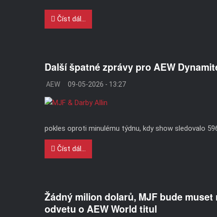
Číst dál...
Další špatné zprávy pro AEW Dynamit
AEW
09-05-2026 - 13:27
pokles oproti minulému týdnu, kdy show sledovalo 596 
Číst dál...
Žádný milion dolarů, MJF bude muset r
odvetu o AEW World titul