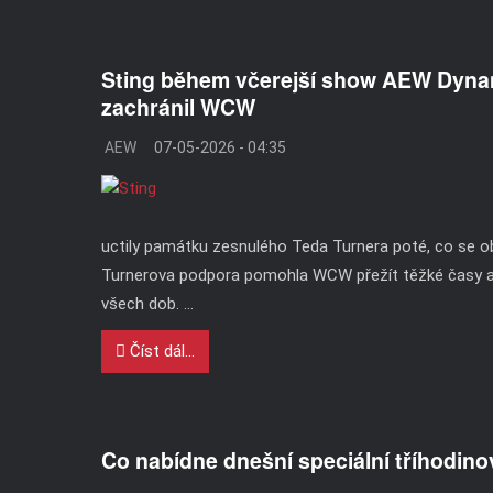
Sting během včerejší show AEW Dynami
zachránil WCW
AEW
07-05-2026 - 04:35
uctily památku zesnulého Teda Turnera poté, co se obje
Turnerova podpora pomohla WCW přežít těžké časy a v
všech dob. ...
Číst dál...
Co nabídne dnešní speciální tříhodin