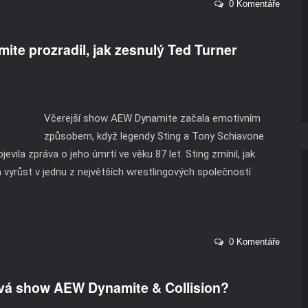
0 Komentáře
te prozradil, jak zesnulý Ted Turner
Včerejší show AEW Dynamite začala emotivním
způsobem, když legendy Sting a Tony Schiavone
vila zpráva o jeho úmrtí ve věku 87 let. Sting zmínil, jak
yrůst v jednu z největších wrestlingových společností
0 Komentáře
ová show AEW Dynamite & Collision?