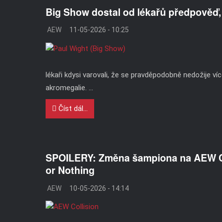
Big Show dostal od lékařů předpověď,
AEW
11-05-2026 - 10:25
lékaři kdysi varovali, že se pravděpodobně nedožije ví
akromegalie. ...
Číst dál...
SPOILERY: Změna šampiona na AEW Col
or Nothing
AEW
10-05-2026 - 14:14