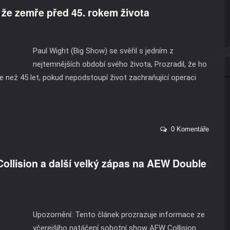
 že zemře před 45. rokem života
Paul Wight (Big Show) se svěřil s jedním z
nejtemnějších období svého života, Prozradil, že ho
ce než 45 let, pokud nepodstoupí život zachraňující operaci
0 Komentáře
lision a další velký zápas na AEW Double
Upozornění: Tento článek prozrazuje informace ze
včerejšího natáčení sobotní show AEW Collision. ...