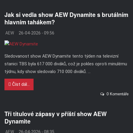
Jak si vedla show AEW Dynamite s brutálním
hlavním tahákem?
AEW
26-04-2026 - 09:56
Sledovanost show AEW Dynamite tento týden na televizní
stanici TBS byla 617 000 diváků, což je pokles oproti minulému
týdnu, kdy show sledovalo 710 000 diváků. ...
Číst dál...
0 Komentáře
Tři titulové zápasy v příští show AEW
Dynamite
AEW
26-04-2026 - 08:35