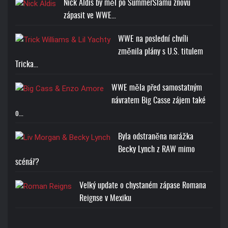
Nick Aldis by měl po SummerSlamu znovu
zápasit ve WWE…
WWE na poslední chvíli
změnila plány s U.S. titulem
Tricka…
WWE měla před samostatným
návratem Big Casse zájem také
o…
Byla odstraněna narážka
Becky Lynch z RAW mimo
scénář?
Velký update o chystaném zápase Romana
Reignse v Mexiku