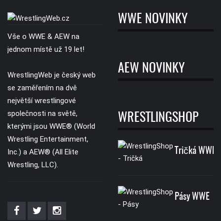
WWE NOVINKY
Vše o WWE & AEW na
jednom místě už 19 let!
AEW NOVINKY
WrestlingWeb je český web
se zaměřením na dvě
největší wrestlingové
společnosti na světě,
WRESTLINGSHOP
kterými jsou WWE® (World
Wrestling Entertainment,
Tričká WWE
Inc.) a AEW® (All Elite
Wrestling, LLC).
Pásy WWE