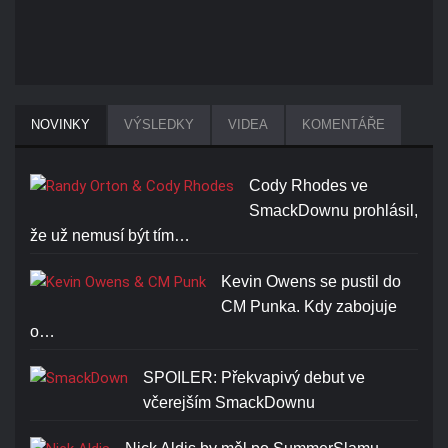
NOVINKY
VÝSLEDKY
VIDEA
KOMENTÁŘE
Cody Rhodes ve
SmackDownu prohlásil,
že už nemusí být tím…
Kevin Owens se pustil do
CM Punka. Kdy zabojuje
o…
SPOILER: Překvapivý debut ve
včerejším SmackDownu