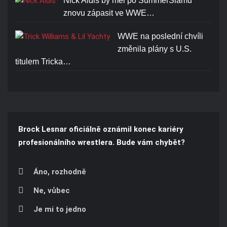
Nick Aldis by měl po SummerSlamu
znovu zápasit ve WWE…
WWE na poslední chvíli
změnila plány s U.S.
titulem Tricka…
Brock Lesnar oficiálně oznámil konec kariéry
profesionálního wrestlera. Bude vám chybět?
Áno, rozhodně
Ne, vůbec
Je mi to jedno