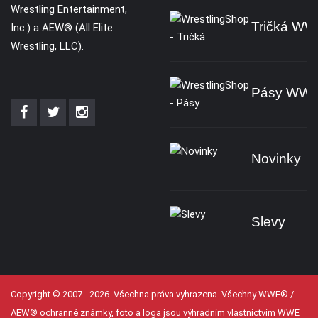
Wrestling Entertainment,
Tričká W
Inc.) a AEW® (All Elite
Wrestling, LLC).
Pásy WW
Novinky
Slevy
Copyright © 2007 - 2026. Všechna práva vyhrazena. Všechny WWE® /
AEW® ochranné známky, foto a loga jsou výhradním vlastnictvím WWE