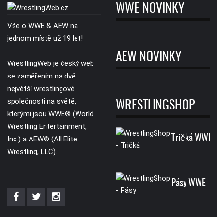
WWE NOVINKY
Vše o WWE & AEW na
jednom místě už 19 let!
AEW NOVINKY
WrestlingWeb je český web
se zaměřením na dvě
největší wrestlingové
společnosti na světě,
WRESTLINGSHOP
kterými jsou WWE® (World
Wrestling Entertainment,
Tričká WWE
Inc.) a AEW® (All Elite
Wrestling, LLC).
Pásy WWE