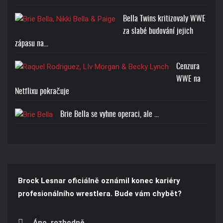
RANDY ORTON RKO SKULL
Bella Twins kritizovaly WWE
T-SHIRT
za slabé budování jejich
zápasu na…
Cena: 1773-Kč
Cenzura
WWE na
Netflixu pokračuje
Brie Bella se vyhne operaci, ale ...
Brock Lesnar oficiálně oznámil konec kariéry
profesionálního wrestlera. Bude vám chybět?
Áno, rozhodně