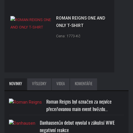
ROMAN REIGNS ONE AND
ONLY T-SHIRT
Cena: 1773-Kč
BROCK LESNAR BEAST T-
NOVINKY
VÝSLEDKY
VIDEA
KOMENTÁŘE
SHIRT
Cena: 1773-Kč
Roman Reigns byl označen za nejvíce
přeceňovanou main event hvězdu…
Danhausenův debut vyvolal v zákulisí WWE
negativní reakce