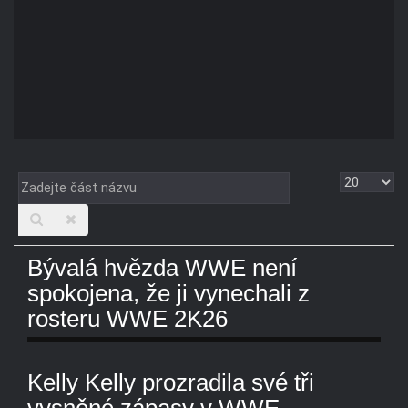
Zadejte
Zobrazit
část
názvu
Bývalá hvězda WWE není
spokojena, že ji vynechali z
rosteru WWE 2K26
Kelly Kelly prozradila své tři
vysněné zápasy v WWE