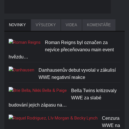
BROCK LESNAR BEAST T-
NOVINKY
VÝSLEDKY
VIDEA
KOMENTÁŘE
SHIRT
Cena: 1773-Kč
Roman Reigns byl označen za
nejvíce přeceňovanou main event
hvězdu…
Danhausenův debut vyvolal v zákulisí
WWE negativní reakce
RANDY ORTON RKO SKULL
T-SHIRT
Bella Twins kritizovaly
WWE za slabé
Cena: 1773-Kč
budování jejich zápasu na…
Cenzura
WWE na