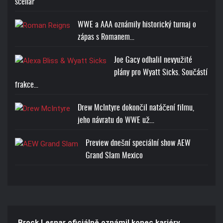
scénář
WWE a AAA oznámily historický turnaj o
zápas s Romanem…
Joe Gacy odhalil nevyužité
plány pro Wyatt Sicks. Součástí
frakce…
Drew McIntyre dokončil natáčení filmu,
jeho návratu do WWE už…
Preview dnešní speciální show AEW
Grand Slam Mexico
Brock Lesnar oficiálně oznámil konec kariéry