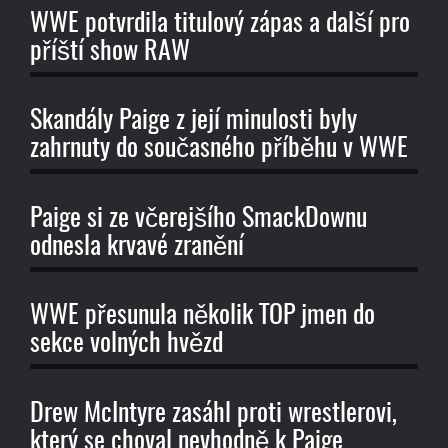
WWE potvrdila titulový zápas a další pro
příští show RAW
Skandály Paige z její minulosti byly
zahrnuty do současného příběhu v WWE
Paige si ze včerejšího SmackDownu
odnesla krvavé zranění
WWE přesunula několik TOP jmen do
sekce volných hvězd
Drew McIntyre zasáhl proti wrestlerovi,
který se choval nevhodně k Paige