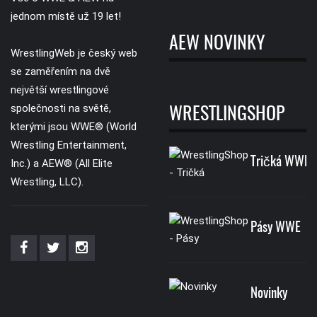
jednom místě už 19 let!
AEW NOVINKY
WrestlingWeb je český web
se zaměřením na dvě
největší wrestlingové
společnosti na světě,
WRESTLINGSHOP
kterými jsou WWE® (World
Wrestling Entertainment,
Tričká WWE
Inc.) a AEW® (All Elite
Wrestling, LLC).
Pásy WWE
Novinky