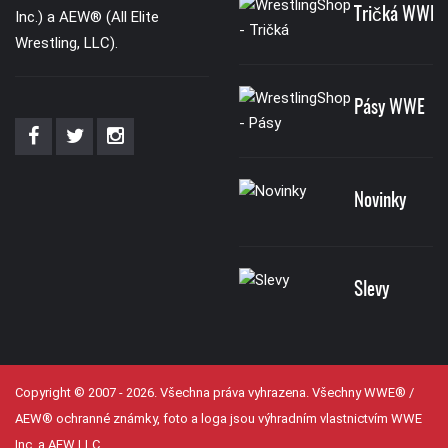
Tričká WWE
Inc.) a AEW® (All Elite
Wrestling, LLC).
Pásy WWE
Novinky
Slevy
Copyright © 2007 - 2026. Všechna práva vyhrazena. Všechny WWE® /
AEW® ochranné známky, foto a loga jsou výhradním vlastnictvím WWE
Inc, a AEW LLC.