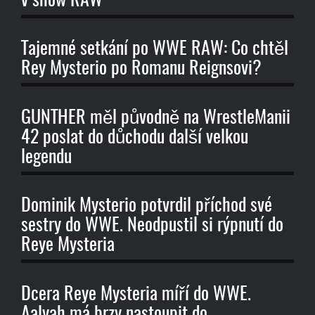
v show RAW
Tajemné setkání po WWE RAW: Co chtěl
Rey Mysterio po Romanu Reignsovi?
GUNTHER měl původně na WrestleManii
42 poslat do důchodu další velkou
legendu
Dominik Mysterio potvrdil příchod své
sestry do WWE. Neodpustil si rýpnutí do
Reye Mysteria
Dcera Reye Mysteria míří do WWE.
Aalyah má brzy nastoupit do