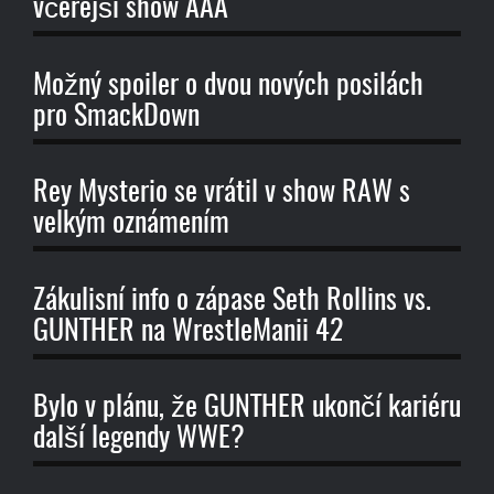
včerejší show AAA
Možný spoiler o dvou nových posilách
pro SmackDown
Rey Mysterio se vrátil v show RAW s
velkým oznámením
Zákulisní info o zápase Seth Rollins vs.
GUNTHER na WrestleManii 42
Bylo v plánu, že GUNTHER ukončí kariéru
další legendy WWE?