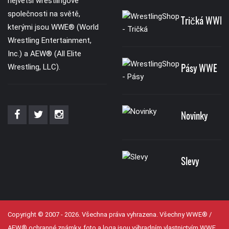
největší wrestlingové
společnosti na světě,
Tričká WWE
kterými jsou WWE® (World
Wrestling Entertainment,
Inc.) a AEW® (All Elite
Wrestling, LLC).
Pásy WWE
Novinky
Slevy
Copyright © 2007 - 2026. Všechna práva vyhrazena. Všechny WWE® /
AEW® ochranné známky, foto a loga jsou výhradním vlastnictvím WWE