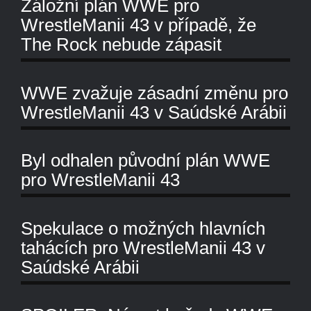
Záložní plán WWE pro
WrestleManii 43 v případě, že
The Rock nebude zápasit
WWE zvažuje zásadní změnu pro
WrestleManii 43 v Saúdské Arábii
Byl odhalen původní plán WWE
pro WrestleManii 43
Spekulace o možných hlavních
tahácích pro WrestleManii 43 v
Saúdské Arábii