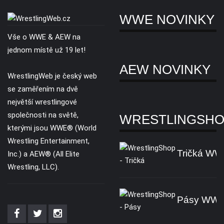
WWE NOVINKY
Vše o WWE & AEW na
jednom místě už 19 let!
AEW NOVINKY
WrestlingWeb je český web
se zaměřením na dvě
největší wrestlingové
společnosti na světě,
WRESTLINGSH
kterými jsou WWE® (World
Wrestling Entertainment,
Tričká W
Inc.) a AEW® (All Elite
Wrestling, LLC).
Pásy WW