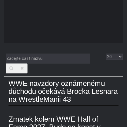
Zadejte
Zobrazit
část
názvu
WWE navzdory oznámenému
důchodu očekává Brocka Lesnara
na WrestleManii 43
Zmatek kolem WWE Hall of
Fame 2027. Bude se konat v