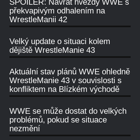
SPOILER: Návrat hvězdy WWE s
překvapivým odhalením na
WrestleManii 42
Velký update o situaci kolem
dějiště WrestleManie 43
Aktuální stav plánů WWE ohledně
WrestleManie 43 v souvislosti s
konfliktem na Blízkém východě
WWE se může dostat do velkých
problémů, pokud se situace
nezmění