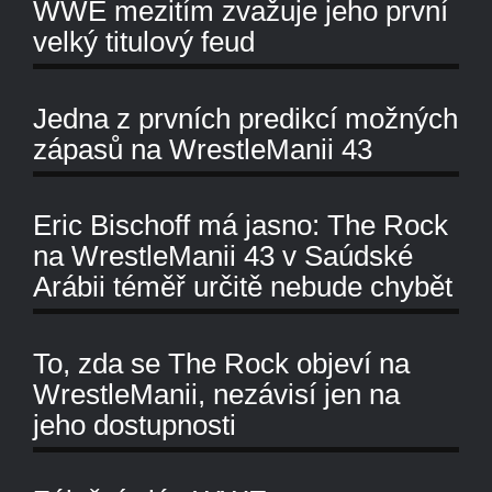
WWE mezitím zvažuje jeho první
velký titulový feud
Jedna z prvních predikcí možných
zápasů na WrestleManii 43
Eric Bischoff má jasno: The Rock
na WrestleManii 43 v Saúdské
Arábii téměř určitě nebude chybět
To, zda se The Rock objeví na
WrestleManii, nezávisí jen na
jeho dostupnosti